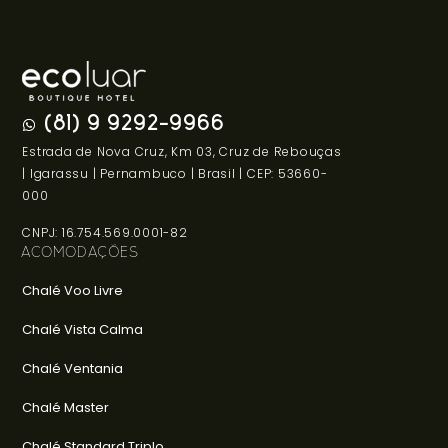
(81) 9 9292-9966
Estrada de Nova Cruz, Km 03, Cruz de Rebouças
| Igarassu | Pernambuco | Brasil | CEP: 53660-
000
CNPJ: 16.754.569.0001-82
ACOMODAÇÕES
Chalé Voo Livre
Chalé Vista Calma
Chalé Ventania
Chalé Master
Chalé Standard Triplo