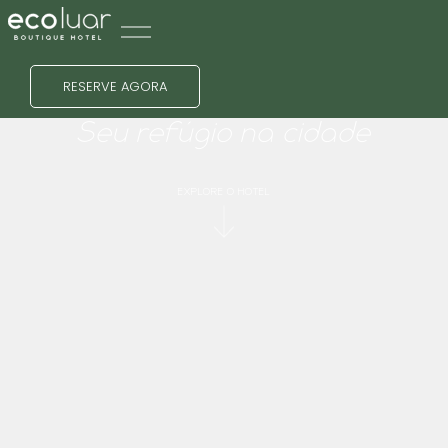
RESERVE AGORA
Seu
refúgio
na cidade
EXPLORE O HOTEL